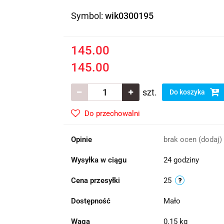
Symbol:
wik0300195
145.00
145.00
szt.
Do koszyka
Do przechowalni
Opinie
brak ocen
(dodaj)
Wysyłka w ciągu
24 godziny
Cena przesyłki
25
Dostępność
Mało
Waga
0.15 kg