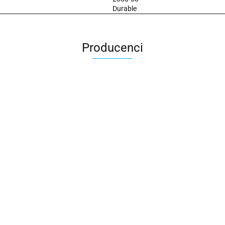
Durable
Producenci
2x3
3L