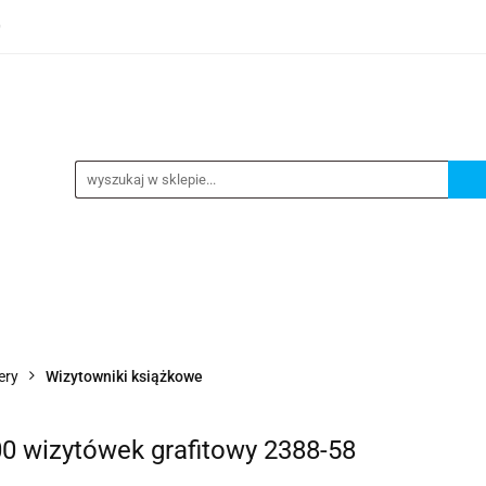
0
TEGORIE
NOWOŚCI
KONTAKT
BESTSELLERY
GORIE
NOWOŚCI
KONTAKT
BESTSELLERY
ery
Wizytowniki książkowe
0 wizytówek grafitowy 2388-58