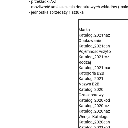
- przekładki A-Z
- możliwość umieszczenia dodatkowych wkładów (maks
- jednostka sprzedaży 1 sztuka
Marka
Katalog_2021naz
Opakowanie
Katalog_2021ean
Pojemność wizytó
Katalog_2021roz
Rodzaj
Katalog_2021mar
Kategoria B2B
Katalog_2021
Nazwa B2B
Katalog_2020
Czas dostawy
Katalog_2020kod
Katalog_2020roz
Katalog_2020naz
Wersja_Katalogu
Katalog_2020ean
Katalog_2021kod