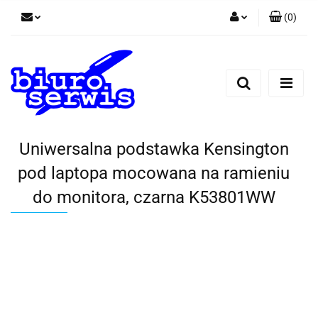
(
0
)
Zaloguj się
Zarejestruj się
Dodaj zgłoszenie
Zgody cookies
Uniwersalna podstawka Kensington
pod laptopa mocowana na ramieniu
do monitora, czarna K53801WW