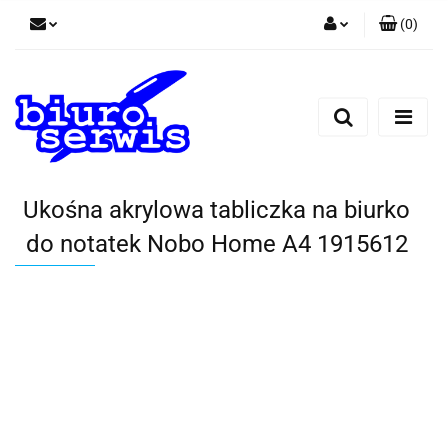
(
0
)
Zaloguj się
Zarejestruj się
Dodaj zgłoszenie
Zgody cookies
Ukośna akrylowa tabliczka na biurko
do notatek Nobo Home A4 1915612