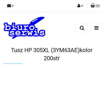
(
0
)
Zaloguj się
Zarejestruj się
Dodaj zgłoszenie
Zgody cookies
Tusz HP 305XL (3YM63AE)kolor
200str