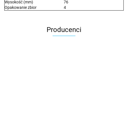
Wysokość (mm)
76
Opakowanie zbior
4
Producenci
2x3
3L