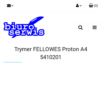
(
0
)
Zaloguj się
Zarejestruj się
Dodaj zgłoszenie
Zgody cookies
Trymer FELLOWES Proton A4
5410201