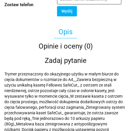
Zostaw telefon
Wyślij
Opis
Opinie i oceny (0)
Zadaj pytanie
Trymer przeznaczony do okazyjnego użytku w małym biurze do
cięcia dokumentów o rozmiarze do A4__Zawiera bezpieczną w
użyciu unikalną kasetę Fellowes SafeCut_ z ostrzem ze stali
nierdzewnej, ostrze pozostaje cały czas w osłonie kasety, jest
wysuwane tylko w momencie cięcia_W zestawie kaseta z ostrzem
do cięcia prostego, możliwość dokupienia dodatkowych ostrzy do
cięcia falowanego, perforacji oraz zaginania_Zintegrowany system
przechowywania kaset SafeCut_ gwarantuje, że ostrza zawsze
będą pod ręką_Tnie jednorazowo do 10 arkuszy papieru
(80g)_Metalowa baza zintegrowana z antypoślizgowymi
nóżkami_Docisk papieru z możliwością ustawienia pozycji