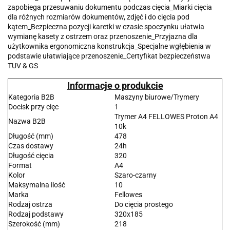
zapobiega przesuwaniu dokumentu podczas cięcia_Miarki cięcia
dla różnych rozmiarów dokumentów, zdjęć i do cięcia pod
kątem_Bezpieczna pozycji karetki w czasie spoczynku ułatwia
wymianę kasety z ostrzem oraz przenoszenie_Przyjazna dla
użytkownika ergonomiczna konstrukcja_Specjalne wgłębienia w
podstawie ułatwiające przenoszenie_Certyfikat bezpieczeństwa
TUV & GS
Informacje o produkcie
Kategoria B2B
Maszyny biurowe/Trymery
Docisk przy cięc
1
Trymer A4 FELLOWES Proton A4
Nazwa B2B
10k
Długość (mm)
478
Czas dostawy
24h
Długość cięcia
320
Format
A4
Kolor
Szaro-czarny
Maksymalna ilość
10
Marka
Fellowes
Rodzaj ostrza
Do cięcia prostego
Rodzaj podstawy
320x185
Szerokość (mm)
218