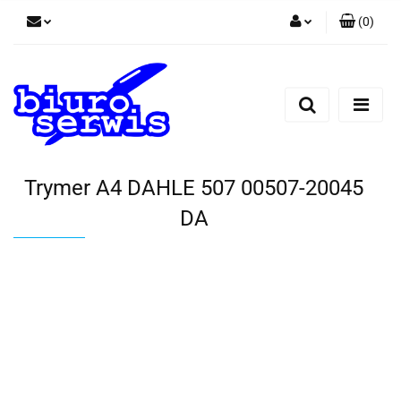
(
0
)
Zaloguj się
Zarejestruj się
Dodaj zgłoszenie
Zgody cookies
Trymer A4 DAHLE 507 00507-20045
DA