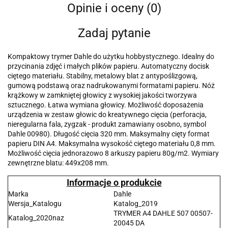
Opinie i oceny (0)
Zadaj pytanie
Kompaktowy trymer Dahle do użytku hobbystycznego. Idealny do
przycinania zdjęć i małych plików papieru. Automatyczny docisk
ciętego materiału. Stabilny, metalowy blat z antypoślizgową,
gumową podstawą oraz nadrukowanymi formatami papieru. Nóż
krążkowy w zamkniętej głowicy z wysokiej jakości tworzywa
sztucznego. Łatwa wymiana głowicy. Możliwość doposażenia
urządzenia w zestaw głowic do kreatywnego cięcia (perforacja,
nieregularna fala, zygzak - produkt zamawiany osobno, symbol
Dahle 00980). Długość cięcia 320 mm. Maksymalny cięty format
papieru DIN A4. Maksymalna wysokość ciętego materiału 0,8 mm.
Możliwość cięcia jednorazowo 8 arkuszy papieru 80g/m2. Wymiary
zewnętrzne blatu: 449x208 mm.
Informacje o produkcie
Marka
Dahle
Wersja_Katalogu
Katalog_2019
TRYMER A4 DAHLE 507 00507-
Katalog_2020naz
20045 DA