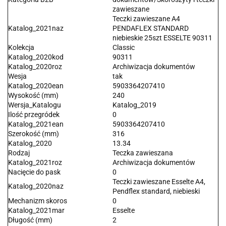
zawieszane
Teczki zawieszane A4
Katalog_2021naz
PENDAFLEX STANDARD
niebieskie 25szt ESSELTE 90311
Kolekcja
Classic
Katalog_2020kod
90311
Katalog_2020roz
Archiwizacja dokumentów
Wesja
tak
Katalog_2020ean
5903364207410
Wysokość (mm)
240
Wersja_Katalogu
Katalog_2019
Ilość przegródek
0
Katalog_2021ean
5903364207410
Szerokość (mm)
316
Katalog_2020
13.34
Rodzaj
Teczka zawieszana
Katalog_2021roz
Archiwizacja dokumentów
Nacięcie do pask
0
Teczki zawieszane Esselte A4,
Katalog_2020naz
Pendflex standard, niebieski
Mechanizm skoros
0
Katalog_2021mar
Esselte
Długość (mm)
2