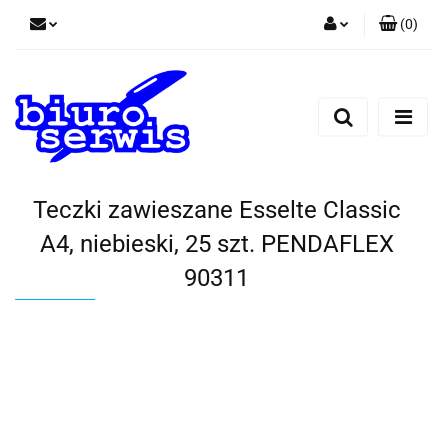
(
0
)
Zaloguj się
Zarejestruj się
Dodaj zgłoszenie
Zgody cookies
Teczki zawieszane Esselte Classic
A4, niebieski, 25 szt. PENDAFLEX
90311