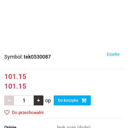
Esselte
Symbol:
tek0530087
101.15
101.15
op
Do koszyka
Do przechowalni
Opinie
brak ocen
(dodaj)