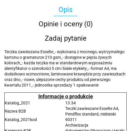
Opis
Opinie i oceny (0)
Zadaj pytanie
Teczka zawieszana Esselte_- wykonana z mocnego, wytrzymałego
kartonu o gramaturze 210 gsm_- dostępne w pięciu żywych
kolorach_- każda teczka ma w standardowym wyposażeniu
identyfikator o szerokości 5 cm i białe etykiety_- format A4, ma
dodatkowo wzmocnione, laminowane krawędzie przy zawieszkach
oraz dno_- nowe, ulepszone cechy produktu od pierwszego
kwartału 2011_- jednostka sprzedaży 1 opakowanie
Informacje o produkcie
Katalog_2021
13.34
Teczki zawieszane Esselte A4,
Nazwa B2B
Pendflex standard, niebieski
Katalog_2021kod
90311
Archiwizacja
Kategoria B2B
dokumentów/Skoroszyty i teczki