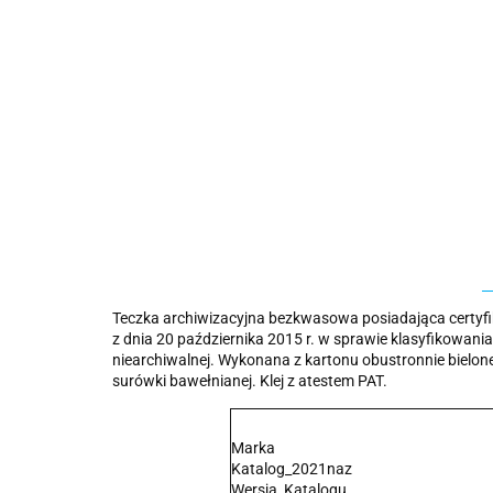
Teczka archiwizacyjna bezkwasowa posiadająca certyfi
z dnia 20 października 2015 r. w sprawie klasyfikowa
niearchiwalnej. Wykonana z kartonu obustronnie bielone
surówki bawełnianej. Klej z atestem PAT.
Marka
Katalog_2021naz
Wersja_Katalogu