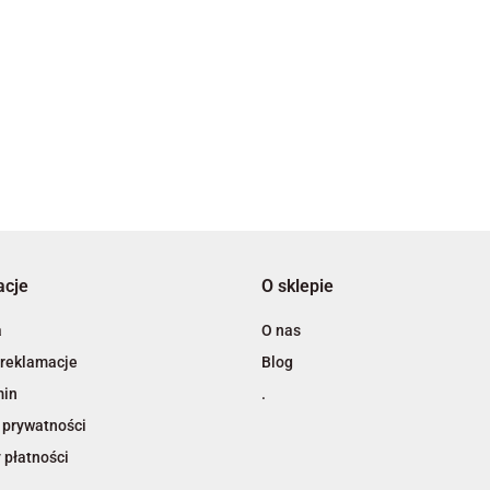
3L
acje
O sklepie
A4 Tech
a
O nas
 reklamacje
Blog
min
.
 prywatności
 płatności
Adiva