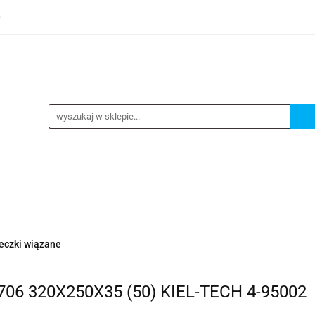
0
TEGORIE
NOWOŚCI
KONTAKT
BESTSELLERY
GORIE
NOWOŚCI
KONTAKT
BESTSELLERY
eczki wiązane
706 320X250X35 (50) KIEL-TECH 4-95002