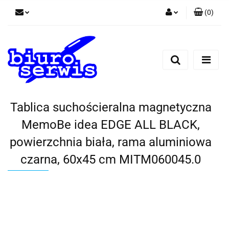
(
0
)
Zaloguj się
Zarejestruj się
Dodaj zgłoszenie
Zgody cookies
Tablica suchościeralna magnetyczna
MemoBe idea EDGE ALL BLACK,
powierzchnia biała, rama aluminiowa
czarna, 60x45 cm MITM060045.0