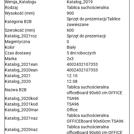
Wersja_Katalogu
Katalog_2019
Rodzaj
Tablica suchościeralna
Wysokość (mm)
900
Sprzęt do prezentacji/Tablice
Kategoria B2B
zawieszane
Szerokość (mm)
600
Katalog_2021roz
Sprzęt do prezentacji
Magentyczna
0
Kolor
Biały
Czas dostawy
5 dni roboczych
Marka
2x3
Katalog_2021ean
4002432107353
Katalog_2020ean
4002432107353
Katalog_2021
12.10
Katalog_2020
12.08
Tablica suchościeralna
Nazwa B2B
officeBoard 90x60 cm OFFICE
Katalog_2020kod
TSA96
Katalog_2021kod
TSA96
Katalog_2020mar
Office
Tablica suchościeralna
Katalog_2021naz
OFFICEBoard 90x60cm TSA96
Tablica suchościeralna
Katalog_2020naz
officeBoard 90x60 cm OFFICE