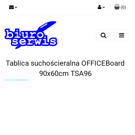
(
0
)
Zaloguj się
Zarejestruj się
Dodaj zgłoszenie
Zgody cookies
Tablica suchościeralna OFFICEBoard
90x60cm TSA96