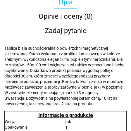
Opis
Opinie i oceny (0)
Zadaj pytanie
Tablica biała suchościeralna o powierzchni magnetycznej
lakierowanej. Rama wykonana z profilu aluminiowego w kolorze
srebrnym, wykończona eleganckimi, popielatymi narożnikami. Dla
rozmiarów 150x100 cm i większych tył tablicy wzmocniono blachą
ocynkowaną. Dodatkowo produkt posiada wygodną półkę o
długości 30 cm, która zmieści wszelkiego rodzaju przybory
niezbędne podczas prezentacji. Bardzo łatwa i szybka w montażu.
Możliwość zawieszenia tablicy zarówno w pionie, jak i w poziomie.
W zestawie: elementy mocujące, marker i 3 magnesy.
Gwarancja: Dożywotnia na powierzchnię ceramiczną, 10 lat na
powierzchnię lakierowaną oraz 2 lata na produkt.
Informacje o produkcie
Wesja
tak
Opakowanie
1