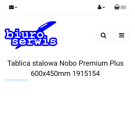
(
0
)
Zaloguj się
Zarejestruj się
Dodaj zgłoszenie
Zgody cookies
Tablica stalowa Nobo Premium Plus
600x450mm 1915154