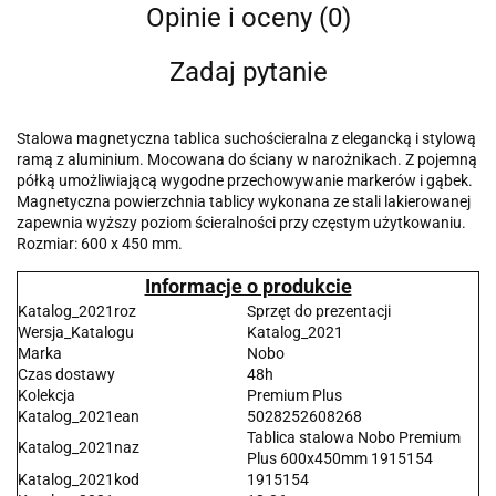
Opinie i oceny (0)
Zadaj pytanie
Stalowa magnetyczna tablica suchościeralna z elegancką i stylową
ramą z aluminium. Mocowana do ściany w narożnikach. Z pojemną
półką umożliwiającą wygodne przechowywanie markerów i gąbek.
Magnetyczna powierzchnia tablicy wykonana ze stali lakierowanej
zapewnia wyższy poziom ścieralności przy częstym użytkowaniu.
Rozmiar: 600 x 450 mm.
Informacje o produkcie
Katalog_2021roz
Sprzęt do prezentacji
Wersja_Katalogu
Katalog_2021
Marka
Nobo
Czas dostawy
48h
Kolekcja
Premium Plus
Katalog_2021ean
5028252608268
Tablica stalowa Nobo Premium
Katalog_2021naz
Plus 600x450mm 1915154
Katalog_2021kod
1915154