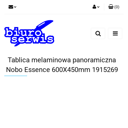
(
0
)
Zaloguj się
Zarejestruj się
Dodaj zgłoszenie
Zgody cookies
Tablica melaminowa panoramiczna
Nobo Essence 600X450mm 1915269