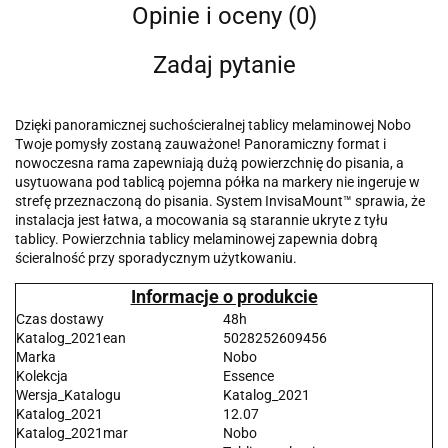
Opinie i oceny (0)
Zadaj pytanie
Dzięki panoramicznej suchościeralnej tablicy melaminowej Nobo
Twoje pomysły zostaną zauważone! Panoramiczny format i
nowoczesna rama zapewniają dużą powierzchnię do pisania, a
usytuowana pod tablicą pojemna półka na markery nie ingeruje w
strefę przeznaczoną do pisania. System InvisaMount™ sprawia, że
instalacja jest łatwa, a mocowania są starannie ukryte z tyłu
tablicy. Powierzchnia tablicy melaminowej zapewnia dobrą
ścieralność przy sporadycznym użytkowaniu.
Informacje o produkcie
Czas dostawy
48h
Katalog_2021ean
5028252609456
Marka
Nobo
Kolekcja
Essence
Wersja_Katalogu
Katalog_2021
Katalog_2021
12.07
Katalog_2021mar
Nobo