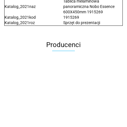
Tablica melaminowa
Katalog_2021naz
panoramiczna Nobo Essence
600X450mm 1915269
Katalog_2021kod
1915269
Katalog_2021roz
Sprzęt do prezentacji
Producenci
2x3
3L