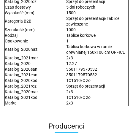
Katalog_2020roz
Sprzęt do prezentacji
Czas dostawy
5 dni roboczych
Wysokość (mm)
1500
Sprzęt do prezentacji/Tablice
Kategoria B2B
zawieszane
Szerokość (mm)
1000
Rodzaj
Tablice korkowe
Opakowanie
1
Tablica korkowa w ramie
Katalog_2020naz
drewnianej 150x100 cm OFFICE
Katalog_2021mar
2x3
Katalog_2020
12.27
Katalog_2020ean
3501179570532
Katalog_2021ean
3501179570532
Katalog_2020kod
TC1510/C zo
Katalog_2021roz
Sprzęt do prezentacji
Katalog_2020mar
2x3
Katalog_2021kod
TC1510/C zo
Marka
2x3
Producenci