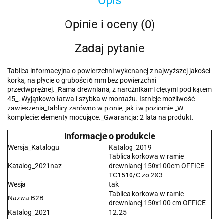
Opis
Opinie i oceny (0)
Zadaj pytanie
Tablica informacyjna o powierzchni wykonanej z najwyższej jakości
korka, na płycie o grubości 6 mm bez powierzchni
przeciwprężnej._Rama drewniana, z narożnikami ciętymi pod kątem
45_. Wyjątkowo łatwa i szybka w montażu. Istnieje możliwość
zawieszenia_tablicy zarówno w pionie, jak i w poziomie._W
komplecie: elementy mocujące._Gwarancja: 2 lata na produkt.
Informacje o produkcie
Wersja_Katalogu
Katalog_2019
Tablica korkowa w ramie
Katalog_2021naz
drewnianej 150x100cm OFFICE
TC1510/C zo 2X3
Wesja
tak
Tablica korkowa w ramie
Nazwa B2B
drewnianej 150x100 cm OFFICE
Katalog_2021
12.25