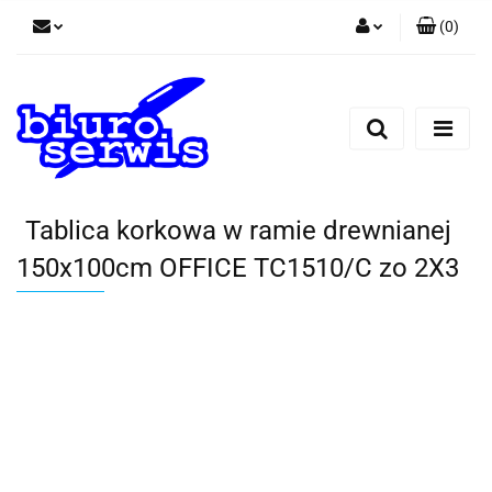
(
0
)
Zaloguj się
Zarejestruj się
Dodaj zgłoszenie
Zgody cookies
Tablica korkowa w ramie drewnianej
150x100cm OFFICE TC1510/C zo 2X3