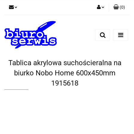
(
0
)
Zaloguj się
Zarejestruj się
Dodaj zgłoszenie
Zgody cookies
Tablica akrylowa suchościeralna na
biurko Nobo Home 600x450mm
1915618