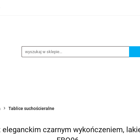
0
TEGORIE
NOWOŚCI
KONTAKT
BESTSELLERY
GORIE
NOWOŚCI
KONTAKT
BESTSELLERY
a
Tablice suchościeralne
 eleganckim czarnym wykończeniem, laki