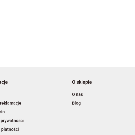
2x3
3L
acje
O sklepie
A4 Tech
a
O nas
 reklamacje
Blog
min
.
 prywatności
 płatności