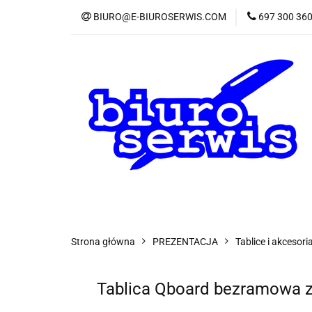
BIURO@E-BIUROSERWIS.COM
697 300 36
KA
Wszystkie kategorie
KATE
Strona główna
PREZENTACJA
Tablice i akcesori
Tablica Qboard bezramowa z