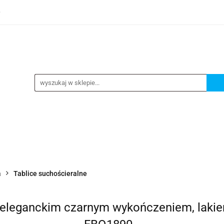
0
TEGORIE
NOWOŚCI
KONTAKT
BESTSELLERY
GORIE
NOWOŚCI
KONTAKT
BESTSELLERY
a
Tablice suchościeralne
eleganckim czarnym wykończeniem, lakie