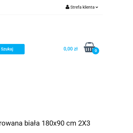
Strefa klienta
Zaloguj się
Zarejestruj się
Dodaj zgłoszenie
0,00 zł
Zgody cookies
0
rowana biała 180x90 cm 2X3