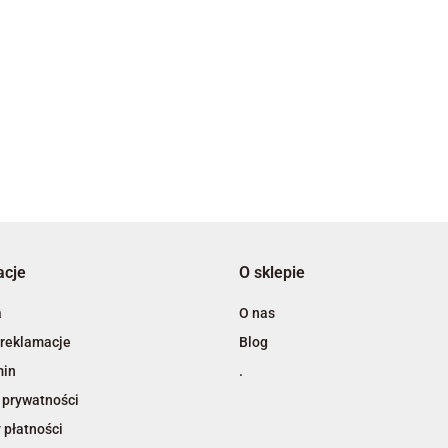
2x3
3L
acje
O sklepie
A4 Tech
a
O nas
 reklamacje
Blog
min
.
 prywatności
 płatności