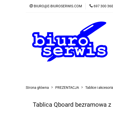
BIURO@E-BIUROSERWIS.COM
697 300 36
KA
Wszystkie kategorie
KATE
Strona główna
PREZENTACJA
Tablice i akcesori
Tablica Qboard bezramowa z 