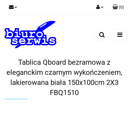
(
0
)
Zaloguj się
Zarejestruj się
Dodaj zgłoszenie
Zgody cookies
Tablica Qboard bezramowa z
eleganckim czarnym wykończeniem,
lakierowana biała 150x100cm 2X3
FBQ1510