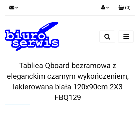
(
0
)
Zaloguj się
Zarejestruj się
Dodaj zgłoszenie
Zgody cookies
Tablica Qboard bezramowa z
eleganckim czarnym wykończeniem,
lakierowana biała 120x90cm 2X3
FBQ129