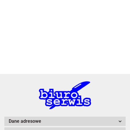
2x3
3L
A4 Tech
Dane adresowe