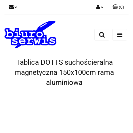
(
0
)
Zaloguj się
Zarejestruj się
Dodaj zgłoszenie
Zgody cookies
Tablica DOTTS suchościeralna
magnetyczna 150x100cm rama
aluminiowa