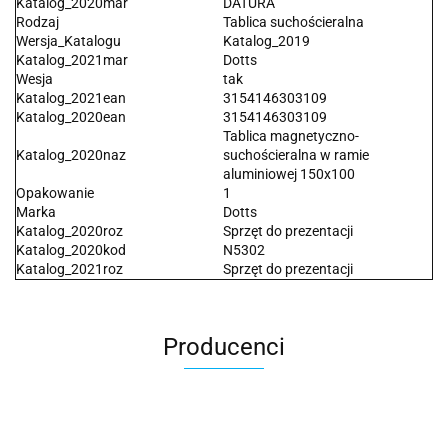
Katalog_2020mar
DATURA
Rodzaj
Tablica suchościeralna
Wersja_Katalogu
Katalog_2019
Katalog_2021mar
Dotts
Wesja
tak
Katalog_2021ean
3154146303109
Katalog_2020ean
3154146303109
Tablica magnetyczno-
Katalog_2020naz
suchościeralna w ramie
aluminiowej 150x100
Opakowanie
1
Marka
Dotts
Katalog_2020roz
Sprzęt do prezentacji
Katalog_2020kod
N5302
Katalog_2021roz
Sprzęt do prezentacji
Producenci