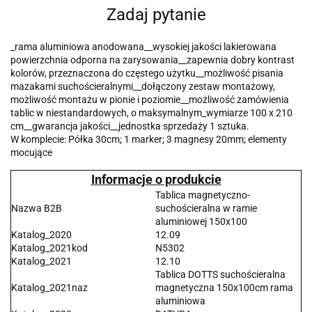
Zadaj pytanie
_rama aluminiowa anodowana__wysokiej jakości lakierowana
powierzchnia odporna na zarysowania__zapewnia dobry kontrast
kolorów, przeznaczona do częstego użytku__możliwość pisania
mazakami suchościeralnymi__dołączony zestaw montażowy,
możliwość montażu w pionie i poziomie__możliwość zamówienia
tablic w niestandardowych, o maksymalnym_wymiarze 100 x 210
cm__gwarancja jakości__jednostka sprzedaży 1 sztuka.
W komplecie: Półka 30cm; 1 marker; 3 magnesy 20mm; elementy
mocujące
Informacje o produkcie
Tablica magnetyczno-
Nazwa B2B
suchościeralna w ramie
aluminiowej 150x100
Katalog_2020
12.09
Katalog_2021kod
N5302
Katalog_2021
12.10
Tablica DOTTS suchościeralna
Katalog_2021naz
magnetyczna 150x100cm rama
aluminiowa