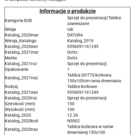
Informacje o produkcie
Sprzęt do prezentacji/Tablice
Kategoria B2B
zawieszane
Wesja
tak
Katalog_2020mar
DATURA
Wersja_Katalogu
Katalog_2019
Katalog_2020ean
9556091161249
Katalog_2021mar
Dotts
Marka
Dotts
Katalog_2021roz
Sprzęt do prezentacji
Opakowanie
1
Tablica DOTTS korkowa
Katalog_2021naz
150x100cm rama drewniana
Rodzaj
Tablice korkowe
Katalog_2021ean
9556091161249
Katalog_2020roz
Sprzęt do prezentacji
Szerokość (mm)
150
Wysokość (mm)
100
Katalog_2020
12.26
Katalog_2020kod
N5002
Tablica korkowa w ramie
Katalog_2020naz
drewnianej 150x100