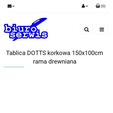
(
0
)
Zaloguj się
Zarejestruj się
Dodaj zgłoszenie
Zgody cookies
Tablica DOTTS korkowa 150x100cm
rama drewniana