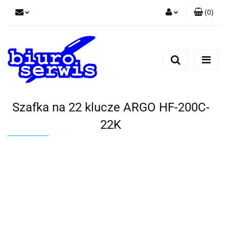
(
0
)
Zaloguj się
Zarejestruj się
Dodaj zgłoszenie
Zgody cookies
Szafka na 22 klucze ARGO HF-200C-
22K