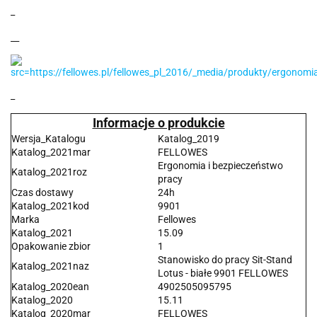
_
__
_
Informacje o produkcie
Wersja_Katalogu
Katalog_2019
Katalog_2021mar
FELLOWES
Ergonomia i bezpieczeństwo
Katalog_2021roz
pracy
Czas dostawy
24h
Katalog_2021kod
9901
Marka
Fellowes
Katalog_2021
15.09
Opakowanie zbior
1
Stanowisko do pracy Sit-Stand
Katalog_2021naz
Lotus - białe 9901 FELLOWES
Katalog_2020ean
4902505095795
Katalog_2020
15.11
Katalog_2020mar
FELLOWES