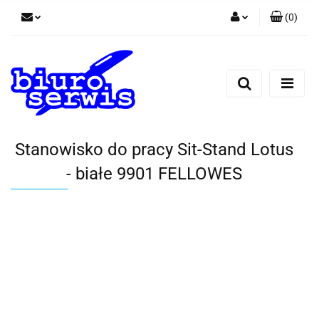
(
0
)
Zaloguj się
Zarejestruj się
Dodaj zgłoszenie
Zgody cookies
Stanowisko do pracy Sit-Stand Lotus
- białe 9901 FELLOWES