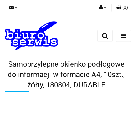
(
0
)
Zaloguj się
Zarejestruj się
Dodaj zgłoszenie
Zgody cookies
Samoprzylepne okienko podłogowe
do informacji w formacie A4, 10szt.,
żółty, 180804, DURABLE