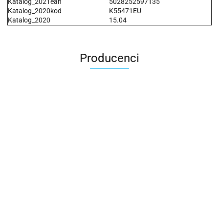
Katalog_2021ean
5028252597135
Katalog_2020kod
K55471EU
Katalog_2020
15.04
Producenci
2x3
3L