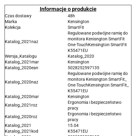
Informacje o produkcie
Czas dostawy
48h
Marka
Kensington
Kolekcja
SmartFit
Regulowane podwójne ramię do
monitora Kenisngton SmartFit
Katalog_2021naz
One-TouchKensington SmartFit
K55471EU
Wersja_Katalogu
Katalog_2020
Katalog_2021mar
Kensington
Katalog_2020ean
5028252597135
Regulowane podwójne ramię do
monitora Kenisngton SmartFit_
Katalog_2020naz
One-TouchKensington SmartFit_
K55471EU
Katalog_2020mar
Kensington
Ergonomia i bezpieczeństwo
Katalog_2021roz
pracy
Ergonomia i bezpieczeństwo
Katalog_2020roz
pracy
Katalog_2021
15.04
Katalog_2021kod
K55471EU