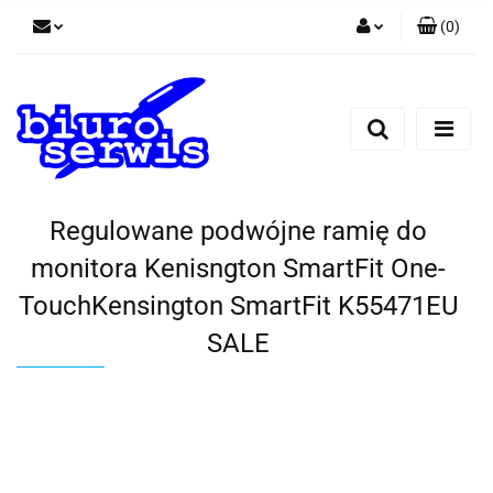
(
0
)
Zaloguj się
Zarejestruj się
Dodaj zgłoszenie
Zgody cookies
Regulowane podwójne ramię do
monitora Kenisngton SmartFit One-
TouchKensington SmartFit K55471EU
SALE