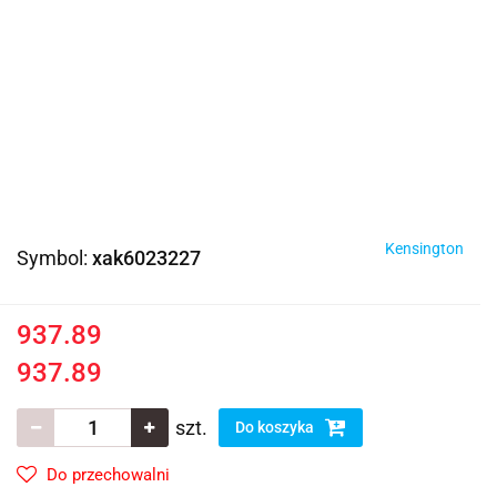
Kensington
Symbol:
xak6023227
937.89
937.89
szt.
Do koszyka
Do przechowalni