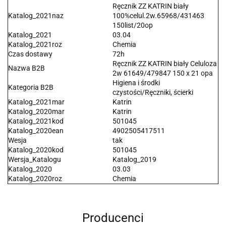
Ręcznik ZZ KATRIN biały
Katalog_2021naz
100%celul.2w.65968/431463
150list/20op
Katalog_2021
03.04
Katalog_2021roz
Chemia
Czas dostawy
72h
Ręcznik ZZ KATRIN biały Celuloza
Nazwa B2B
2w 61649/479847 150 x 21 opa
Higiena i środki
Kategoria B2B
czystości/Ręczniki, ścierki
Katalog_2021mar
Katrin
Katalog_2020mar
Katrin
Katalog_2021kod
501045
Katalog_2020ean
4902505417511
Wesja
tak
Katalog_2020kod
501045
Wersja_Katalogu
Katalog_2019
Katalog_2020
03.03
Katalog_2020roz
Chemia
Producenci