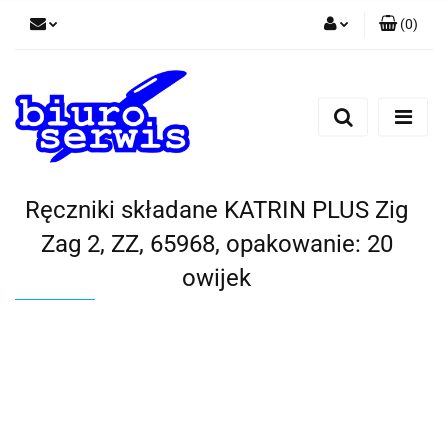
(
0
)
Zaloguj się
Zarejestruj się
Dodaj zgłoszenie
Zgody cookies
Ręczniki składane KATRIN PLUS Zig
Zag 2, ZZ, 65968, opakowanie: 20
owijek