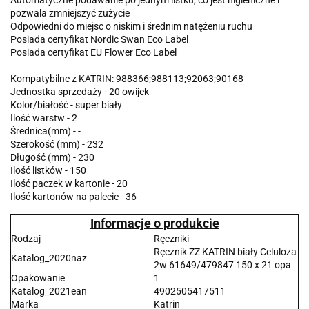
Automatyczne podawanie po jednym listku, co jest higieniczne i
pozwala zmniejszyć zużycie
Odpowiedni do miejsc o niskim i średnim natężeniu ruchu
Posiada certyfikat Nordic Swan Eco Label
Posiada certyfikat EU Flower Eco Label
Kompatybilne z KATRIN: 988366;988113;92063;90168
Jednostka sprzedaży - 20 owijek
Kolor/białość - super biały
Ilość warstw - 2
Średnica(mm) - -
Szerokość (mm) - 232
Długość (mm) - 230
Ilość listków - 150
Ilość paczek w kartonie - 20
Ilość kartonów na palecie - 36
Informacje o produkcie
Rodzaj
Ręczniki
Ręcznik ZZ KATRIN biały Celuloza
Katalog_2020naz
2w 61649/479847 150 x 21 opa
Opakowanie
1
Katalog_2021ean
4902505417511
Marka
Katrin