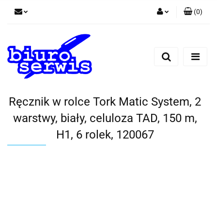
(
0
)
Zaloguj się
Zarejestruj się
Dodaj zgłoszenie
Zgody cookies
Ręcznik w rolce Tork Matic System, 2
warstwy, biały, celuloza TAD, 150 m,
H1, 6 rolek, 120067