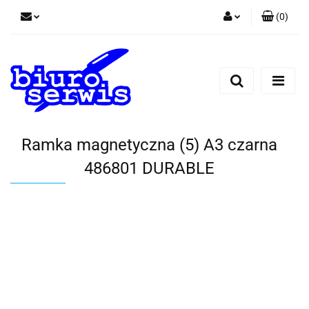
(
0
)
Zaloguj się
Zarejestruj się
Dodaj zgłoszenie
Zgody cookies
Ramka magnetyczna (5) A3 czarna
486801 DURABLE