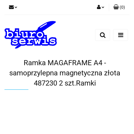
(
0
)
Zaloguj się
Zarejestruj się
Dodaj zgłoszenie
Zgody cookies
Ramka MAGAFRAME A4 -
samoprzylepna magnetyczna złota
487230 2 szt.Ramki