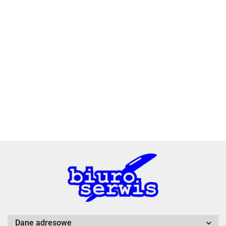
2x3
3L
A4 Tech
Dane adresowe