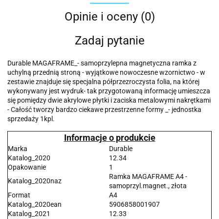
Opinie i oceny (0)
Zadaj pytanie
Durable MAGAFRAME_- samoprzylepna magnetyczna ramka z
uchylną przednią stroną - wyjątkowe nowoczesne wzornictwo - w
zestawie znajduje się specjalna półprzezroczysta folia, na której
wykonywany jest wydruk- tak przygotowaną informację umieszcza
się pomiędzy dwie akrylowe płytki i zaciska metalowymi nakrętkami
- Całość tworzy bardzo ciekawe przestrzenne formy _- jednostka
sprzedaży 1kpl.
Informacje o produkcie
Marka
Durable
Katalog_2020
12.34
Opakowanie
1
Ramka MAGAFRAME A4 -
Katalog_2020naz
samoprzyl.magnet., złota
Format
A4
Katalog_2020ean
5906858001907
Katalog_2021
12.33