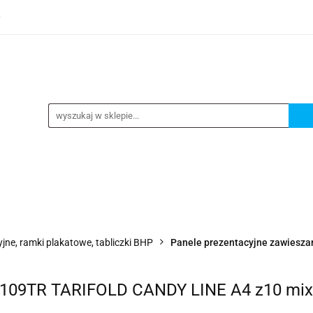
0
TEGORIE
NOWOŚCI
KONTAKT
BESTSELLERY
GORIE
NOWOŚCI
KONTAKT
BESTSELLERY
jne, ramki plakatowe, tabliczki BHP
Panele prezentacyjne zawiesza
4109TR TARIFOLD CANDY LINE A4 z10 mix