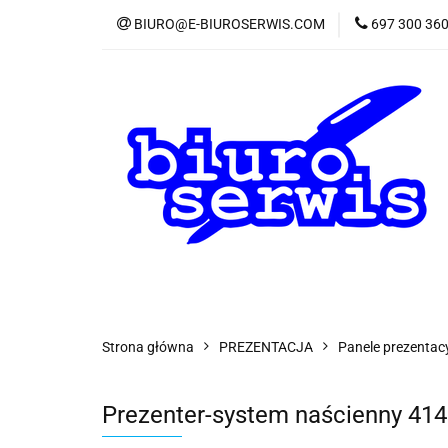
BIURO@E-BIUROSERWIS.COM
697 300 36
KA
Wszystkie kategorie
KATE
Strona główna
PREZENTACJA
Panele prezentacy
Prezenter-system naścienny 41