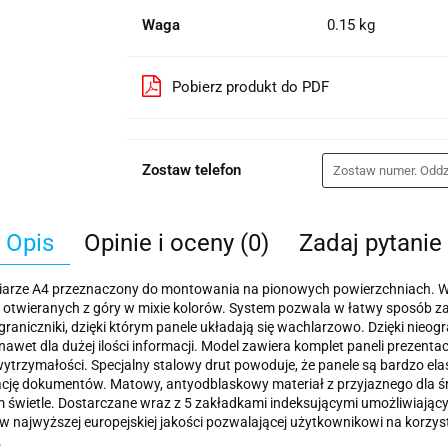
Waga
0.15 kg
Pobierz produkt do PDF
Zostaw telefon
Opis
Opinie i oceny (0)
Zadaj pytanie
zmiarze A4 przeznaczony do montowania na pionowych powierzchniach. W 
h otwieranych z góry w mixie kolorów. System pozwala w łatwy sposób 
ograniczniki, dzięki którym panele układają się wachlarzowo. Dzięki nie
 nawet dla dużej ilości informacji. Model zawiera komplet paneli prezen
wytrzymałości. Specjalny stalowy drut powoduje, że panele są bardzo el
tację dokumentów. Matowy, antyodblaskowy materiał z przyjaznego dla śr
 świetle. Dostarczane wraz z 5 zakładkami indeksującymi umożliwiający
ów najwyższej europejskiej jakości pozwalającej użytkownikowi na korzy
.