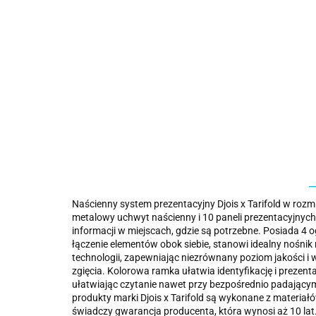
Naścienny system prezentacyjny Djois x Tarifold w ro
metalowy uchwyt naścienny i 10 paneli prezentacyjnyc
informacji w miejscach, gdzie są potrzebne. Posiada 4 
łączenie elementów obok siebie, stanowi idealny nośnik
technologii, zapewniając niezrównany poziom jakości i 
zgięcia. Kolorowa ramka ułatwia identyfikację i prezen
ułatwiając czytanie nawet przy bezpośrednio padającym
produkty marki Djois x Tarifold są wykonane z materiał
świadczy gwarancja producenta, która wynosi aż 10 lat