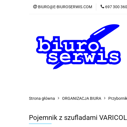
BIURO@E-BIUROSERWIS.COM
697 300 36
KA
Wszystkie kategorie
KATE
Strona główna
ORGANIZACJA BIURA
Przybornik
Pojemnik z szufladami VARICO