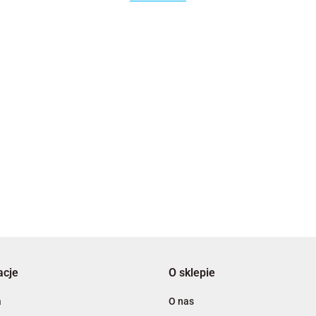
2x3
3L
acje
O sklepie
A4 Tech
a
O nas