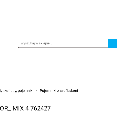
0
TEGORIE
NOWOŚCI
KONTAKT
BESTSELLERY
GORIE
NOWOŚCI
KONTAKT
BESTSELLERY
i, szuflady, pojemniki
Pojemniki z szufladami
LOR_ MIX 4 762427