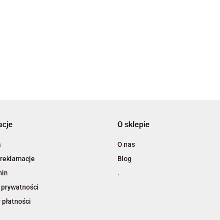
3L
acje
O sklepie
A4 Tech
a
O nas
 reklamacje
Blog
min
.
 prywatności
 płatności
Adiva