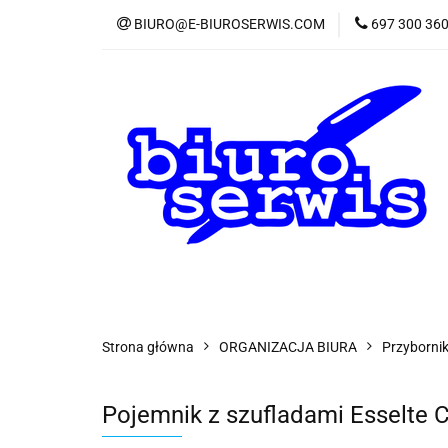
BIURO@E-BIUROSERWIS.COM
697 300 36
KA
Wszystkie kategorie
KATE
Strona główna
ORGANIZACJA BIURA
Przybornik
Pojemnik z szufladami Esselte C