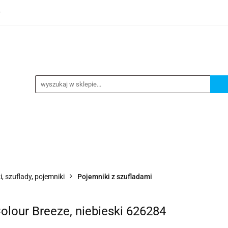
0
TEGORIE
NOWOŚCI
KONTAKT
BESTSELLERY
GORIE
NOWOŚCI
KONTAKT
BESTSELLERY
i, szuflady, pojemniki
Pojemniki z szufladami
olour Breeze, niebieski 626284