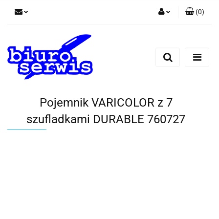
(
0
)
Zaloguj się
Zarejestruj się
Dodaj zgłoszenie
Zgody cookies
Pojemnik VARICOLOR z 7
szufladkami DURABLE 760727