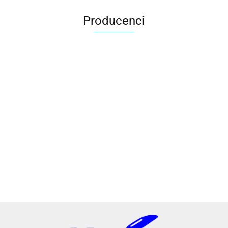
Producenci
2x3
3L