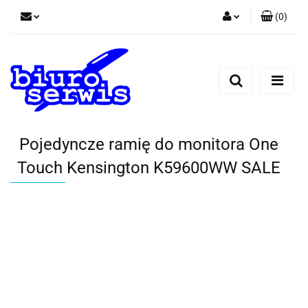
(
0
)
Zaloguj się
Zarejestruj się
Dodaj zgłoszenie
Zgody cookies
Pojedyncze ramię do monitora One
Touch Kensington K59600WW SALE