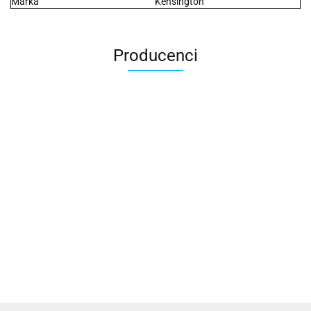
Marka
Kensington
Producenci
2x3
3L