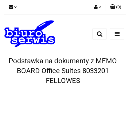
(
0
)
Zaloguj się
Zarejestruj się
Dodaj zgłoszenie
Zgody cookies
Podstawka na dokumenty z MEMO
BOARD Office Suites 8033201
FELLOWES