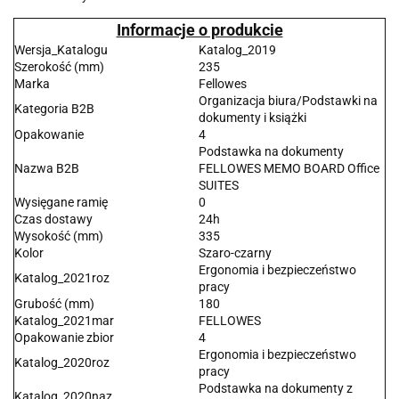
Informacje o produkcie
Wersja_Katalogu
Katalog_2019
Szerokość (mm)
235
Marka
Fellowes
Organizacja biura/Podstawki na
Kategoria B2B
dokumenty i książki
Opakowanie
4
Podstawka na dokumenty
Nazwa B2B
FELLOWES MEMO BOARD Office
SUITES
Wysięgane ramię
0
Czas dostawy
24h
Wysokość (mm)
335
Kolor
Szaro-czarny
Ergonomia i bezpieczeństwo
Katalog_2021roz
pracy
Grubość (mm)
180
Katalog_2021mar
FELLOWES
Opakowanie zbior
4
Ergonomia i bezpieczeństwo
Katalog_2020roz
pracy
Podstawka na dokumenty z
Katalog_2020naz