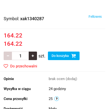
Fellowes
Symbol:
xak1340287
164.22
164.22
szt.
Do koszyka
Do przechowalni
Opinie
brak ocen
(dodaj)
Wysyłka w ciągu
24 godziny
Cena przesyłki
25
Dostępność
Mało