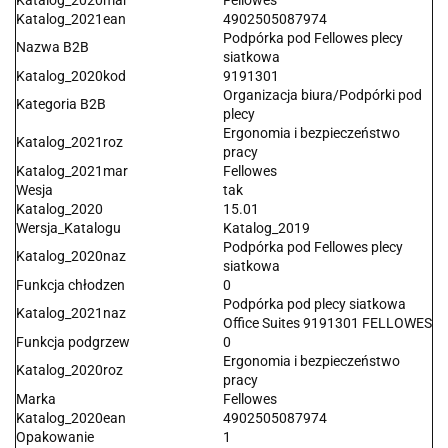
Katalog_2020mar
Fellowes
Katalog_2021ean
4902505087974
Podpórka pod Fellowes plecy
Nazwa B2B
siatkowa
Katalog_2020kod
9191301
Organizacja biura/Podpórki pod
Kategoria B2B
plecy
Ergonomia i bezpieczeństwo
Katalog_2021roz
pracy
Katalog_2021mar
Fellowes
Wesja
tak
Katalog_2020
15.01
Wersja_Katalogu
Katalog_2019
Podpórka pod Fellowes plecy
Katalog_2020naz
siatkowa
Funkcja chłodzen
0
Podpórka pod plecy siatkowa
Katalog_2021naz
Office Suites 9191301 FELLOWES
Funkcja podgrzew
0
Ergonomia i bezpieczeństwo
Katalog_2020roz
pracy
Marka
Fellowes
Katalog_2020ean
4902505087974
Opakowanie
1