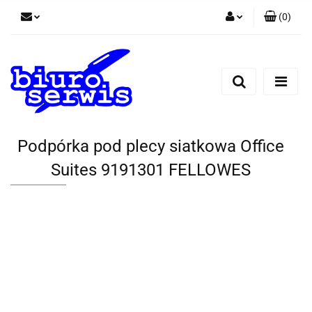
(
0
)
Zaloguj się
Zarejestruj się
Dodaj zgłoszenie
Zgody cookies
Podpórka pod plecy siatkowa Office
Suites 9191301 FELLOWES