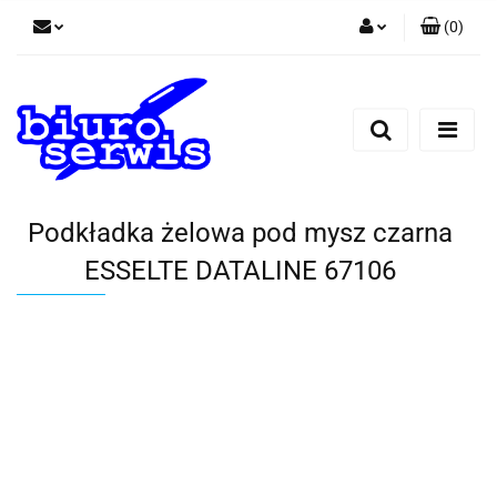
(
0
)
Zaloguj się
Zarejestruj się
Dodaj zgłoszenie
Zgody cookies
Podkładka żelowa pod mysz czarna
ESSELTE DATALINE 67106