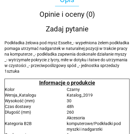
Opinie i oceny (0)
Zadaj pytanie
Podkładka żelowa pod mysz Esselte_- wypełniona żelem podkładka
pomaga utrzymać nadgarstek w naturalnej pozycji w trakcie pracy
na komputerze _- podkładka zapewnia doskonałe działanie myszy
_- wytrzymałe pokrycie z lycry, miłe w dotyku i łatwe do utrzymania
w czystości _- przeciwpoślizgowy spód _- jednostka sprzedaży
1sztuka
Informacje o produkcie
Kolor
Czarny
Wersja_Katalogu
Katalog_2019
Wysokość (mm)
30
Czas dostawy
48h
Długość (mm)
260
Akcesoria
Kategoria B2B
komputerowe/Podkładki pod
myszki i nadgarstki