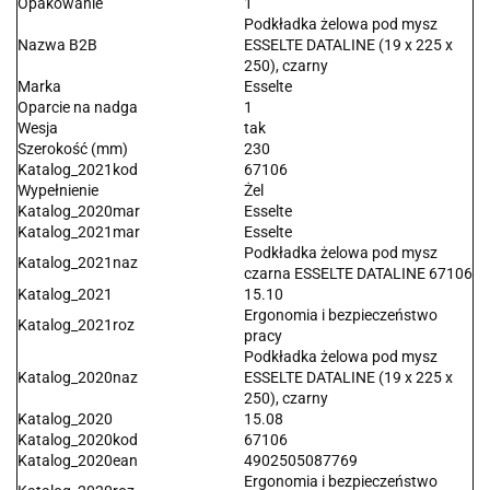
Opakowanie
1
Podkładka żelowa pod mysz
Nazwa B2B
ESSELTE DATALINE (19 x 225 x
250), czarny
Marka
Esselte
Oparcie na nadga
1
Wesja
tak
Szerokość (mm)
230
Katalog_2021kod
67106
Wypełnienie
Żel
Katalog_2020mar
Esselte
Katalog_2021mar
Esselte
Podkładka żelowa pod mysz
Katalog_2021naz
czarna ESSELTE DATALINE 67106
Katalog_2021
15.10
Ergonomia i bezpieczeństwo
Katalog_2021roz
pracy
Podkładka żelowa pod mysz
Katalog_2020naz
ESSELTE DATALINE (19 x 225 x
250), czarny
Katalog_2020
15.08
Katalog_2020kod
67106
Katalog_2020ean
4902505087769
Ergonomia i bezpieczeństwo