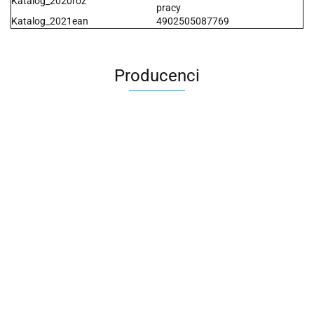
Katalog_2020roz
pracy
Katalog_2021ean
4902505087769
Producenci
2x3
3L