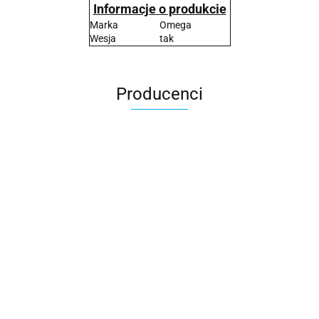
Informacje o produkcie
Marka
Omega
Wesja
tak
Producenci
2x3
3L