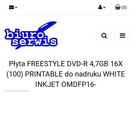
(
0
)
Zaloguj się
Zarejestruj się
Dodaj zgłoszenie
Zgody cookies
Płyta FREESTYLE DVD-R 4,7GB 16X
(100) PRINTABLE do nadruku WHITE
INKJET OMDFP16-