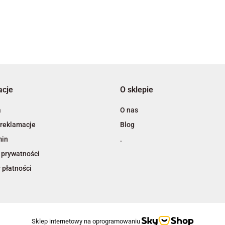
3L
acje
O sklepie
A4 Tech
a
O nas
 reklamacje
Blog
min
.
 prywatności
 płatności
Adiva
Sklep internetowy na oprogramowaniu