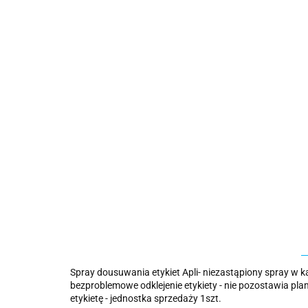
Spray dousuwania etykiet Apli- niezastąpiony spray w k
bezproblemowe odklejenie etykiety - nie pozostawia pla
etykietę - jednostka sprzedaży 1szt.