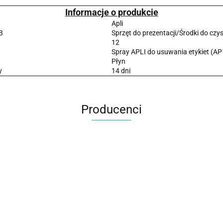
Informacje o produkcie
Apli
B
Sprzęt do prezentacji/Środki do czys
12
Spray APLI do usuwania etykiet (A
Płyn
y
14 dni
Producenci
2x3