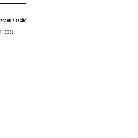
zczenia tablic
P11303)