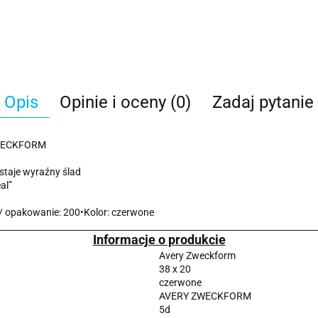
Opis
Opinie i oceny (0)
Zadaj pytanie
ZWECKFORM
ostaje wyraźny ślad
al”
t/ opakowanie: 200•Kolor: czerwone
Informacje o produkcie
Avery Zweckform
38 x 20
czerwone
AVERY ZWECKFORM
5d