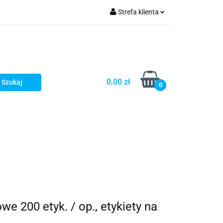
Strefa klienta
Zaloguj się
Zarejestruj się
Dodaj zgłoszenie
0,00 zł
Zgody cookies
0
e 200 etyk. / op., etykiety na