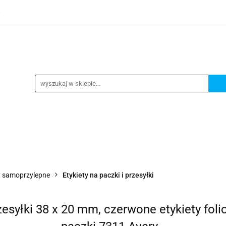
0
TEGORIE
NOWOŚCI
KONTAKT
BESTSELLERY
GORIE
NOWOŚCI
KONTAKT
BESTSELLERY
y samoprzylepne
Etykiety na paczki i przesyłki
syłki 38 x 20 mm, czerwone etykiety foliow