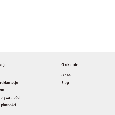
3L
acje
O sklepie
A4 Tech
a
O nas
 reklamacje
Blog
min
.
 prywatności
 płatności
Adiva