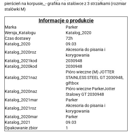
pierścień na korpusie,_- grafika na stalówce z 3 strzałkami (rozmiar
stalówki M)
Informacje o produkcie
Marka
Parker
Wersja_Katalogu
Katalog_2020
Czas dostawy
72h
Katalog_2020
09.03
Akcesoria do pisania i
Katalog_2020roz
korygowania
Katalog_2021kod
2030948
Katalog_2020kod
2030948
Pióro wieczne (M) JOTTER
Katalog_2021naz
STAINLESS STEEL GT 2030948,
giftbox
Pióro wieczne ParkerJotter
Katalog_2020naz
Stalowy GT 2030948
Katalog_2021mar
Parker
Akcesoria do pisania i
Katalog_2021roz
korygowania
Katalog_2020mar
Parker
Katalog_2021
09.03
Opakowanie zbior
1