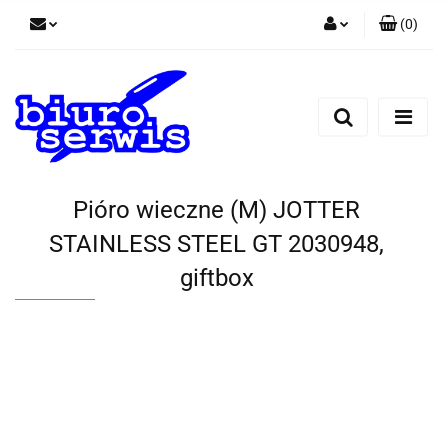
(
0
)
Zaloguj się
Zarejestruj się
Dodaj zgłoszenie
Zgody cookies
Pióro wieczne (M) JOTTER
STAINLESS STEEL GT 2030948,
giftbox