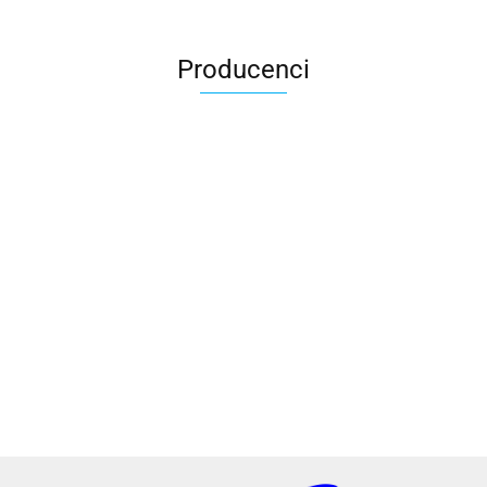
Producenci
2x3
3L