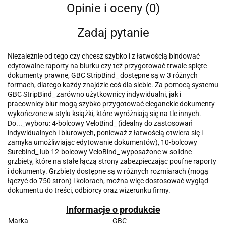
Opinie i oceny (0)
Zadaj pytanie
Niezależnie od tego czy chcesz szybko i z łatwością bindować
edytowalne raporty na biurku czy też przygotować trwale spięte
dokumenty prawne, GBC StripBind_ dostępne są w 3 różnych
formach, dlatego każdy znajdzie coś dla siebie. Za pomocą systemu
GBC StripBind_ zarówno użytkownicy indywidualni, jak i
pracownicy biur mogą szybko przygotować eleganckie dokumenty
wykończone w stylu książki, które wyróżniają się na tle innych.
Do..._wyboru: 4-bolcowy VeloBind_ (idealny do zastosowań
indywidualnych i biurowych, ponieważ z łatwością otwiera się i
zamyka umożliwiając edytowanie dokumentów), 10-bolcowy
Surebind_ lub 12-bolcowy VeloBind_ wyposażone w solidne
grzbiety, które na stałe łączą strony zabezpieczając poufne raporty
i dokumenty. Grzbiety dostępne są w różnych rozmiarach (mogą
łączyć do 750 stron) i kolorach, można więc dostosować wygląd
dokumentu do treści, odbiorcy oraz wizerunku firmy.
Informacje o produkcie
Marka
GBC