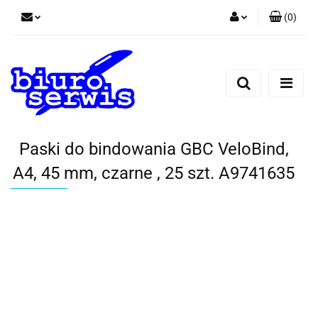
(
0
)
Zaloguj się
Zarejestruj się
Dodaj zgłoszenie
Zgody cookies
Paski do bindowania GBC VeloBind,
A4, 45 mm, czarne , 25 szt. A9741635