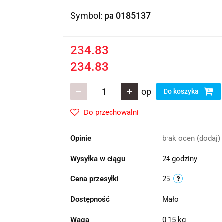
Symbol:
pa 0185137
234.83
234.83
op
Do koszyka
Do przechowalni
Opinie
brak ocen
(dodaj)
Wysyłka w ciągu
24 godziny
Cena przesyłki
25
Dostępność
Mało
Waga
0.15 kg