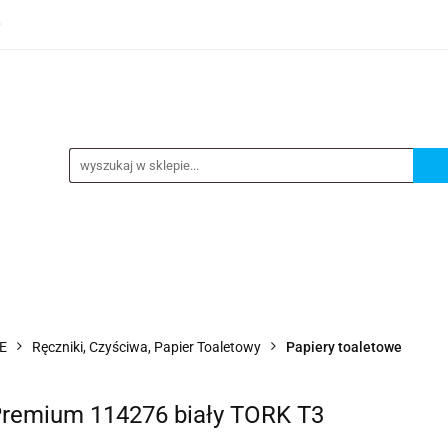
0
TEGORIE
NOWOŚCI
KONTAKT
BESTSELLERY
GORIE
NOWOŚCI
KONTAKT
BESTSELLERY
E
Ręczniki, Czyściwa, Papier Toaletowy
Papiery toaletowe
 Premium 114276 biały TORK T3