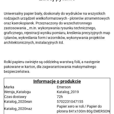
Uniwersalny papier biały, doskonały do wydruków na wszystkich
rodzajach urządzeń wielkoformatowych - ploterów atramentowych
oraz kserokopiarek. Przeznaczony do wszechstronnego
zastosowania _ m.in. wykonywania rysunku technicznego,
graficznego, rejestracji wyniku pomiaru, kreślenia precyzyjnych map
i planów, wykreślania form i wzorników, wykonywania projektów
architektonicznych, instalacyjnych itd.
Rolki papieru owinięte są oddzielną warstwą folii, a następnie
pakowane w karton, dla zagwarantowania maksymalnego
bezpieczeństwa.
Informacje o produkcie
Marka
Emerson
Wersja_Katalogu
Katalog_2019
Czas dostawy
72h
Katalog_2020ean
5702231047155
Papier xero w roli / Papier do
Katalog_2020naz
plotera 841x100m 80g EMERSON