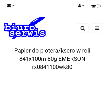
(
0
)
Zaloguj się
Zarejestruj się
Dodaj zgłoszenie
Zgody cookies
Papier do plotera/ksero w roli
841x100m 80g EMERSON
rx0841100wk80