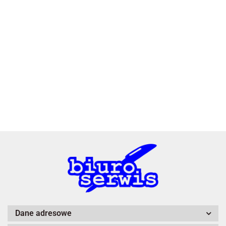
2x3
3L
A4 Tech
Dane adresowe