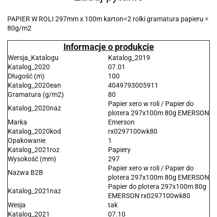
PAPIER W ROLI 297mm x 100m karton=2 rolki gramatura papieru =
80g/m2
Informacje o produkcie
Wersja_Katalogu
Katalog_2019
Katalog_2020
07.01
Długość (m)
100
Katalog_2020ean
4049793005911
Gramatura (g/m2)
80
Papier xero w roli / Papier do
Katalog_2020naz
plotera 297x100m 80g EMERSON
Marka
Emerson
Katalog_2020kod
rx0297100wk80
Opakowanie
1
Katalog_2021roz
Papiery
Wysokość (mm)
297
Papier xero w roli / Papier do
Nazwa B2B
plotera 297x100m 80g EMERSON
Papier do plotera 297x100m 80g
Katalog_2021naz
EMERSON rx0297100wk80
Wesja
tak
Katalog_2021
07.10