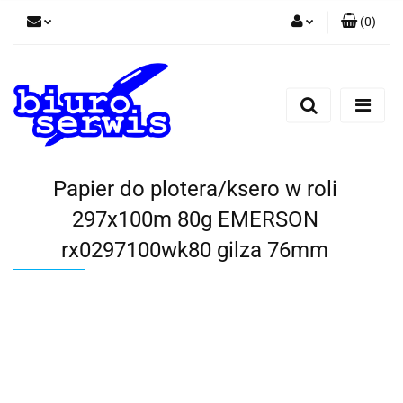
(
0
)
Zaloguj się
Zarejestruj się
Dodaj zgłoszenie
Zgody cookies
Papier do plotera/ksero w roli
297x100m 80g EMERSON
rx0297100wk80 gilza 76mm