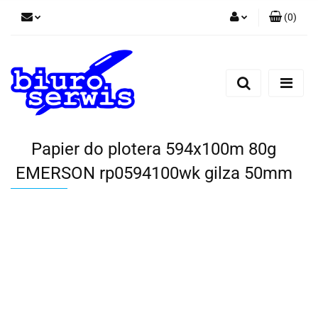
(
0
)
Zaloguj się
Zarejestruj się
Dodaj zgłoszenie
Zgody cookies
Papier do plotera 594x100m 80g
EMERSON rp0594100wk gilza 50mm