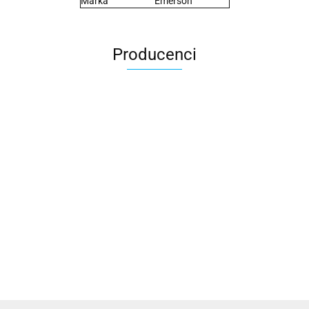
Marka
Emerson
Producenci
2x3
3L