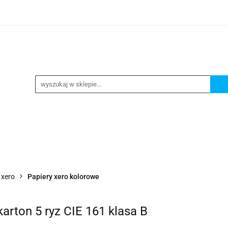
0
TEGORIE
NOWOŚCI
KONTAKT
BESTSELLERY
GORIE
NOWOŚCI
KONTAKT
BESTSELLERY
 xero
Papiery xero kolorowe
rton 5 ryz CIE 161 klasa B