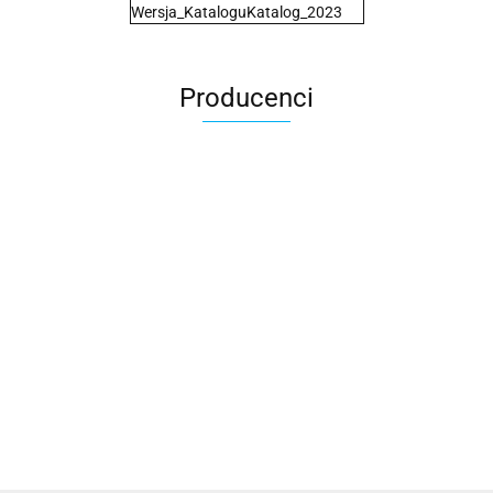
Wersja_Katalogu
Katalog_2023
Producenci
2x3
3L