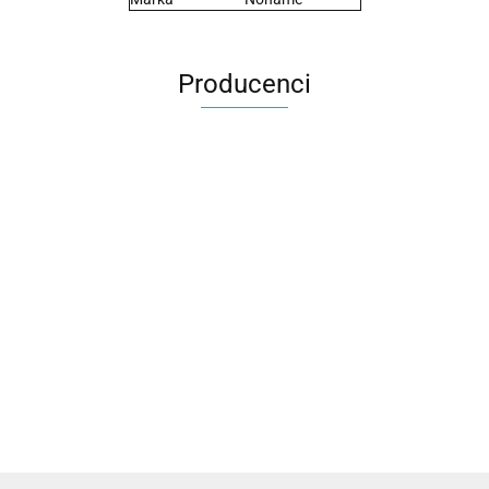
Producenci
2x3
3L