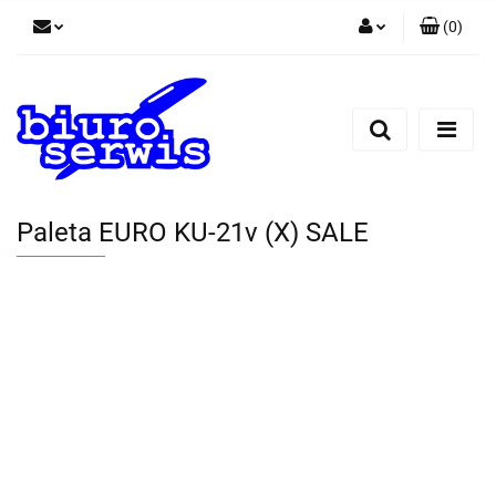
(
0
)
Zaloguj się
Zarejestruj się
Dodaj zgłoszenie
Zgody cookies
Paleta EURO KU-21v (X) SALE