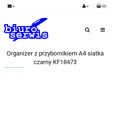
(
0
)
Zaloguj się
Zarejestruj się
Dodaj zgłoszenie
Zgody cookies
Organizer z przybornikiem A4 siatka
czarny KF18473