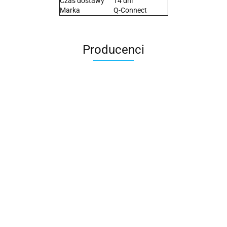
Czas dostawy
14 dni
Marka
Q-Connect
Producenci
2x3
3L