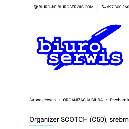
BIURO@E-BIUROSERWIS.COM
697 300 36
KA
Wszystkie kategorie
KATE
Strona główna
ORGANIZACJA BIURA
Przybornik
Organizer SCOTCH (C50), srebrny