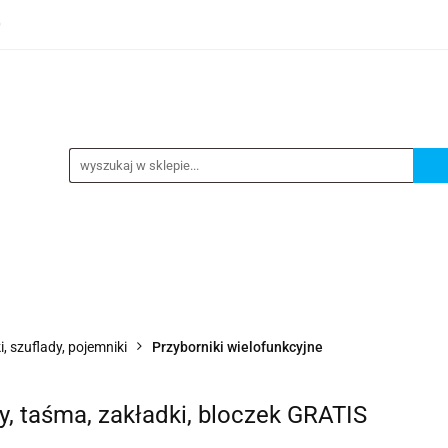
0
TEGORIE
NOWOŚCI
KONTAKT
BESTSELLERY
GORIE
NOWOŚCI
KONTAKT
BESTSELLERY
i, szuflady, pojemniki
Przyborniki wielofunkcyjne
, taśma, zakładki, bloczek GRATIS