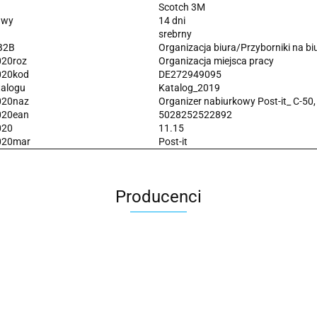
Scotch 3M
awy
14 dni
srebrny
B2B
Organizacja biura/Przyborniki na bi
020roz
Organizacja miejsca pracy
020kod
DE272949095
talogu
Katalog_2019
020naz
Organizer nabiurkowy Post-it_ C-50,
020ean
5028252522892
020
11.15
020mar
Post-it
Producenci
2x3