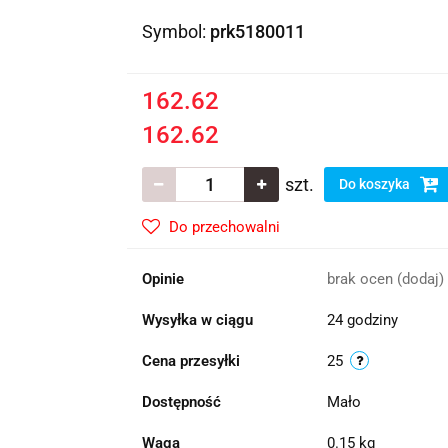
Symbol:
prk5180011
162.62
162.62
szt.
Do koszyka
Do przechowalni
Opinie
brak ocen
(dodaj)
Wysyłka w ciągu
24 godziny
Cena przesyłki
25
Dostępność
Mało
Waga
0.15 kg