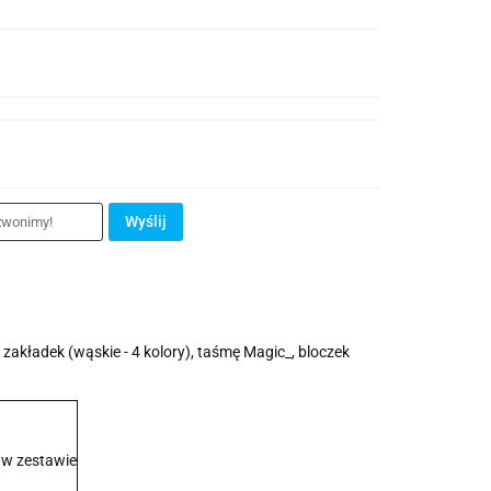
Wyślij
kładek (wąskie - 4 kolory), taśmę Magic_, bloczek
 w zestawie