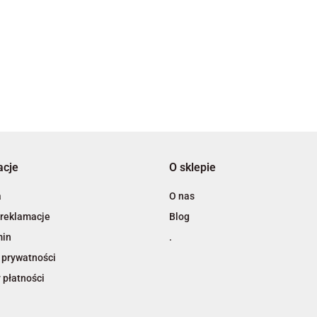
3L
acje
O sklepie
A4 Tech
a
O nas
 reklamacje
Blog
min
.
 prywatności
 płatności
Adiva