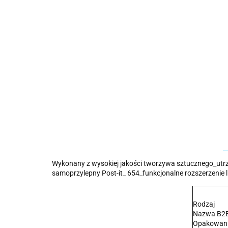
Wykonany z wysokiej jakości tworzywa sztucznego_utrz
samoprzylepny Post-it_ 654_funkcjonalne rozszerzenie l
Rodzaj
Nazwa B2
Opakowan