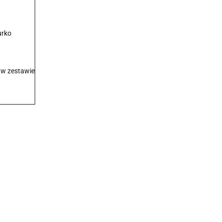
urko
 w zestawie