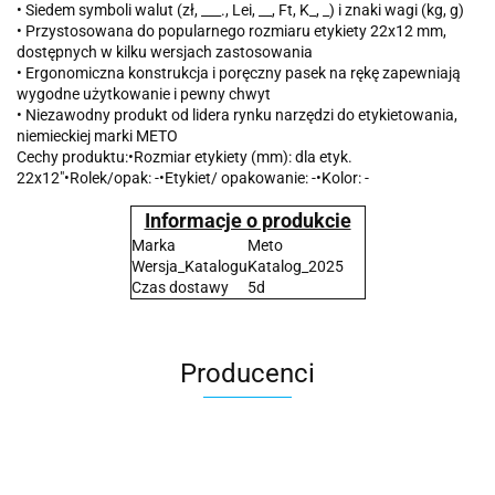
• Siedem symboli walut (zł, ___., Lei, __, Ft, K_, _) i znaki wagi (kg, g)
• Przystosowana do popularnego rozmiaru etykiety 22x12 mm,
dostępnych w kilku wersjach zastosowania
• Ergonomiczna konstrukcja i poręczny pasek na rękę zapewniają
wygodne użytkowanie i pewny chwyt
• Niezawodny produkt od lidera rynku narzędzi do etykietowania,
niemieckiej marki METO
Cechy produktu:•Rozmiar etykiety (mm): dla etyk.
22x12"•Rolek/opak: -•Etykiet/ opakowanie: -•Kolor: -
Informacje o produkcie
Marka
Meto
Wersja_Katalogu
Katalog_2025
Czas dostawy
5d
Producenci