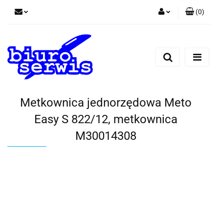
(
0
)
Zaloguj się
Zarejestruj się
Dodaj zgłoszenie
Zgody cookies
Metkownica jednorzędowa Meto
Easy S 822/12, metkownica
M30014308